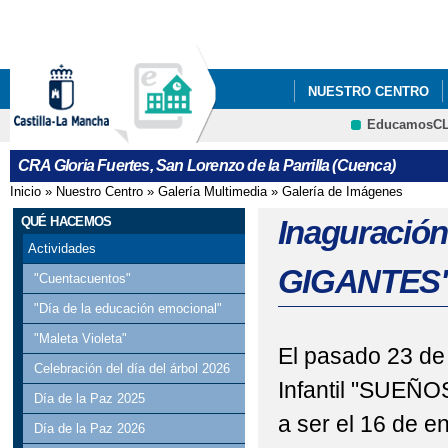
Pa
co
pri
NUESTRO CENTRO
EducamosC
"SOMOS DEPORTE"
CRFP
CRA Gloria Fuertes, San Lorenzo de la Parrilla (Cuenca)
CONVOCATORIA DE A
Inicio
»
Nuestro Centro
»
Galería Multimedia
»
Galería de Imágenes
Se encuentra usted aquí
2024/25
QUÉ HACEMOS
Inaguración
Actividades
CRA GLORIA FUERTE
GIGANTES
"Cuentacuentos"
DÍA INTERNACIONAL 
"Día de la educación emocional"
"Maleta Violeta"
EASTER EGG HUNT IN
El pasado 23 de 
Celebración del día del árbol 2026
Infantil "SUEÑOS
EASTER EGG HUNT IN
Día de la Paz 2025
a ser el 16 de en
Día de la Paz 2026
FONDO SOCIAL EUR