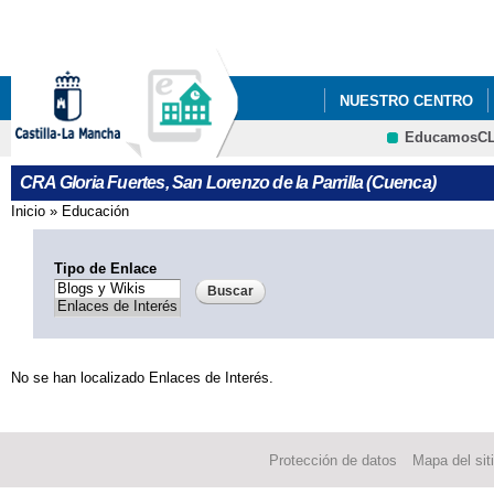
Pa
co
pri
NUESTRO CENTRO
EducamosC
"SOMOS DEPORTE"
CRFP
CRA Gloria Fuertes, San Lorenzo de la Parrilla (Cuenca)
CONVOCATORIA DE A
Inicio
»
Educación
Se encuentra usted aquí
2024/25
Tipo de Enlace
CRA GLORIA FUERTE
DÍA INTERNACIONAL 
No se han localizado Enlaces de Interés.
EASTER EGG HUNT IN
EASTER EGG HUNT IN
Protección de datos
Mapa del sit
FONDO SOCIAL EUR