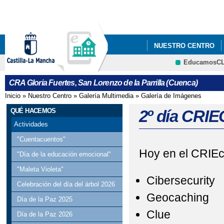
Pa
co
pri
NUESTRO CENTRO
EducamosC
"SOMOS DEPORTE"
CRFP
CRA Gloria Fuertes, San Lorenzo de la Parrilla (Cuenca)
CONVOCATORIA DE A
Inicio
»
Nuestro Centro
»
Galería Multimedia
»
Galería de Imágenes
Se encuentra usted aquí
2024/25
QUÉ HACEMOS
2º día CRI
Actividades
CRA GLORIA FUERTE
"Cuentacuentos"
Hoy en el CRIEc,
DÍA INTERNACIONAL 
"Día de la educación emocional"
"Maleta Violeta"
EASTER EGG HUNT IN
Cibersecurity
Celebración del día del árbol 2026
EASTER EGG HUNT IN
Geocaching
Día de la Paz 2025
Clue
Día de la Paz 2026
FONDO SOCIAL EUR